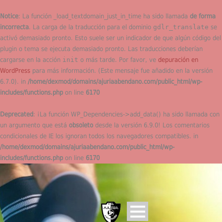
Notice
: La función _load_textdomain_just_in_time ha sido llamada
de forma
incorrecta
. La carga de la traducción para el dominio
gdlr_translate
se
activó demasiado pronto. Esto suele ser un indicador de que algún código del
plugin o tema se ejecuta demasiado pronto. Las traducciones deberían
cargarse en la acción
init
o más tarde. Por favor, ve
depuración en
WordPress
para más información. (Este mensaje fue añadido en la versión
6.7.0). in
/home/dexmod/domains/ajuriaabendano.com/public_html/wp-
includes/functions.php
on line
6170
Deprecated
: ¡La función WP_Dependencies->add_data() ha sido llamada con
un argumento que está
obsoleto
desde la versión 6.9.0! Los comentarios
condicionales de IE los ignoran todos los navegadores compatibles. in
/home/dexmod/domains/ajuriaabendano.com/public_html/wp-
includes/functions.php
on line
6170